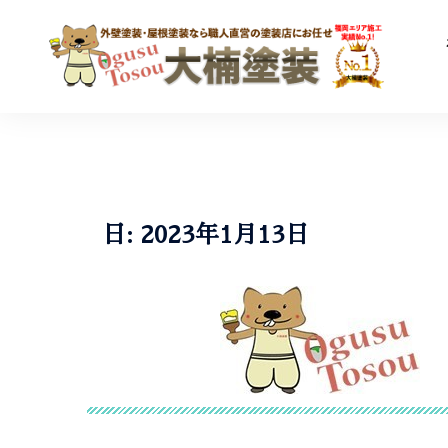
コ
ン
テ
ン
ツ
へ
ス
キ
ッ
日:
2023年1月13日
プ