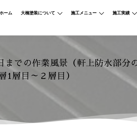
ホーム
大楠塗装について
施工メニュー
施工実績
日までの作業風景（軒上防水部分
層1層目～２層目）