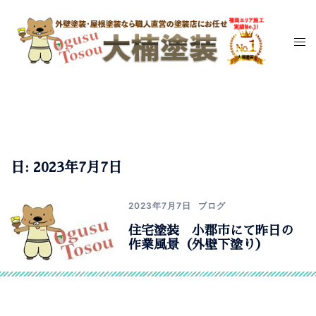
コ
ン
テ
ン
ツ
へ
ス
キ
ッ
日:
2023年7月7日
プ
2023年7月7日
ブログ
住宅塗装 小郡市にて昨日の
作業風景（外壁下塗り）